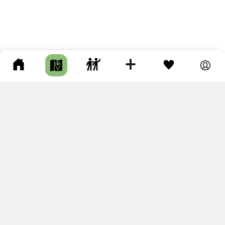
ПОДКЛЮЧИТЕ ДЛЯ СЕБЯ
ПРЕМИУМ
С премиум аккаунтом Вы сможете
скачивать треки в разных форматах для мобильных карт
и навигаторов
распечатывать маршруты и сохранять их в pdf,
копировать треки с сайта в свою библиотеку
наслаждаться сайтом без рекламы
помочь проекту и почувствовать себя лучше