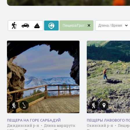
Пещера/Грот
Длина / Время
ПЕЩЕРА НА ГОРЕ САРБАДУЙ
ПЕЩЕРЫ ЛАВОВОГО П
Джидинский р-н • Длина маршрута:
Окинский р-н • Пещера