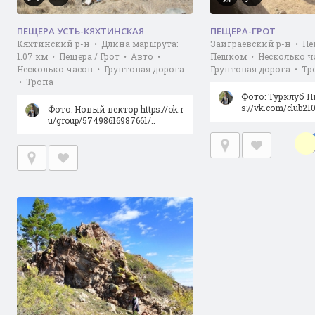
ПЕЩЕРА УСТЬ-КЯХТИНСКАЯ
ПЕЩЕРА-ГРОТ
Кяхтинский р-н • Длина маршрута:
Заиграевский р-н • Пещ
1.07 км • Пещера / Грот • Авто •
Пешком • Несколько ч
Несколько часов • Грунтовая дорога
Грунтовая дорога • Тр
• Тропа
Фото: Турклуб П
s://vk.com/club21
Фото: Новый вектор https://ok.r
u/group/57498616987661/..