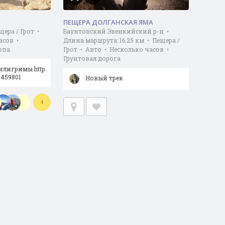
ПЕЩЕРА ДОЛГАНСКАЯ ЯМА
ера / Грот •
Баунтовский Эвенкийский р-н •
асов •
Длина маршрута: 16.25 км • Пещера /
опа
Грот • Авто • Несколько часов •
Грунтовая дорога
илигримы http
0459801
Новый трек
4