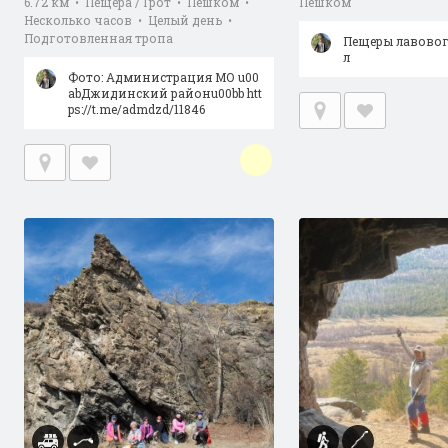
6.72 км • Пещера / Грот • Пешком •
Пешком
Несколько часов • Целый день •
Подготовленная тропа
Пещеры лавовог
л
Фото: Администрация МО u00
abДжидинский районu00bb htt
ps://t.me/admdzd/11846