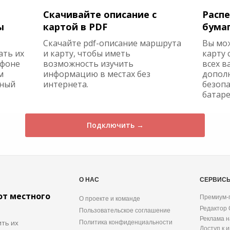
Скачивайте описание с
Распе
ы
картой в PDF
бума
Скачайте pdf-описание маршрута
Вы мо
ать их
и карту, чтобы иметь
карту 
ефоне
возможность изучить
всех в
м
информацию в местах без
допол
жный
интернета.
безопа
батаре
Подключить →
О НАС
СЕРВИС
от местного
Премиум-
О проекте и команде
Редактор
Пользовательское соглашение
Реклама н
ить их
Политика конфиденциальности
Доступ к 