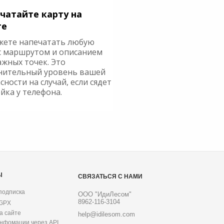
чатайте карту на
ге
жете напечатать любую
с маршрутом и описанием
ажных точек. Это
нительный уровень вашей
сности на случай, если сядет
йка у телефона.
Ы
СВЯЗАТЬСЯ С НАМИ
подписка
ООО "ИдиЛесом"
8962-116-3104
 GPX
а сайте
help@idilesom.com
инфомации через API