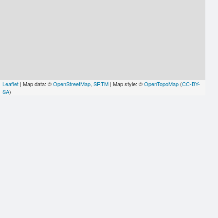
Leaflet
| Map data: ©
OpenStreetMap
,
SRTM
| Map style: ©
OpenTopoMap
(
CC-BY-
SA
)