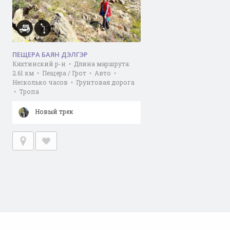
ПЕЩЕРА БАЯН ДЭЛГЭР
Кяхтинский р-н • Длина маршрута:
2.61 км • Пещера / Грот • Авто •
Несколько часов • Грунтовая дорога
• Тропа
Новый трек