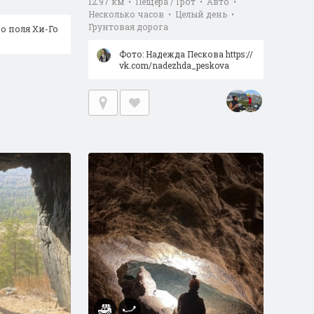
12.97 км • Пещера / Грот • Авто •
Несколько часов • Целый день •
Грунтовая дорога
о поля Хи-Го
Фото: Надежда Пескова https://
vk.com/nadezhda_peskova