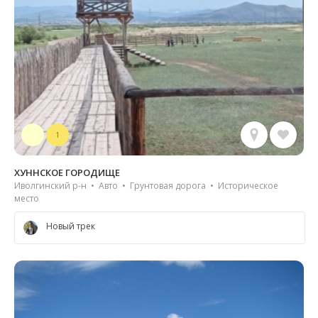
1
ХУННСКОЕ ГОРОДИЩЕ
Иволгинский р-н • Авто • Грунтовая дорога • Историческое
место
Новый трек