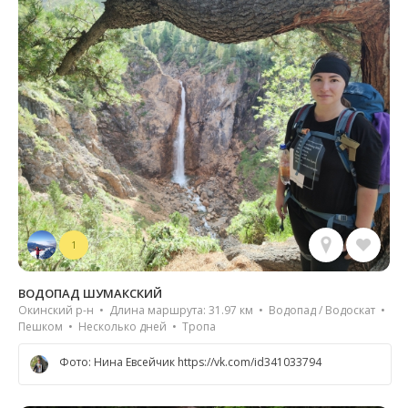
1
ВОДОПАД ШУМАКСКИЙ
Окинский р-н • Длина маршрута: 31.97 км • Водопад / Водоскат •
Пешком • Несколько дней • Тропа
Фото: Нина Евсейчик https://vk.com/id341033794