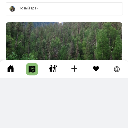
Новый трек
1
ВОДОПАД НА Р. ЭХЕ-ГОЛ
Окинский р-н • Длина маршрута: 18.89 км • Водопад / Водоскат •