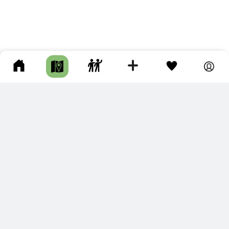
ПОДКЛЮЧИТЕ ДЛЯ СЕБЯ
ПРЕМИУМ
С премиум аккаунтом Вы сможете
скачивать треки в разных форматах для мобильных карт
и навигаторов
распечатывать маршруты и сохранять их в pdf,
копировать треки с сайта в свою библиотеку
наслаждаться сайтом без рекламы
помочь проекту и почувствовать себя лучше