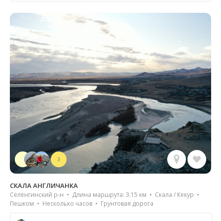
3
СКАЛА АНГЛИЧАНКА
Селенгинский р-н • Длина маршрута: 3.15 км • Скала / Кекур •
Пешком • Несколько часов • Грунтовая дорога