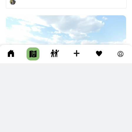
ПЛИТА С ПИСЬМЕНАМИ НА 5 ЯЗЫКАХ МИРА, НАРИН ХУНДЫ
Селенгинский р-н • Гора / Пик • Авто • Несколько часов •
Грунтовая дорога