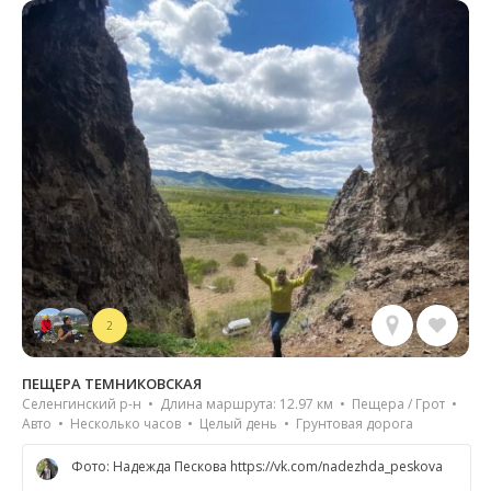
2
ПЕЩЕРА ТЕМНИКОВСКАЯ
Селенгинский р-н • Длина маршрута: 12.97 км • Пещера / Грот •
Авто • Несколько часов • Целый день • Грунтовая дорога
Фото: Надежда Пескова https://vk.com/nadezhda_peskova