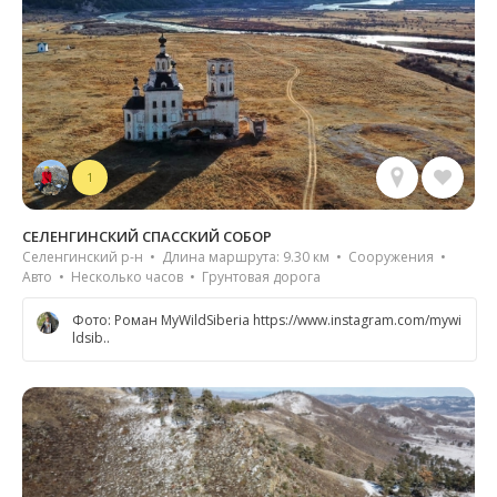
1
СЕЛЕНГИНСКИЙ СПАССКИЙ СОБОР
Селенгинский р-н • Длина маршрута: 9.30 км • Сооружения •
Авто • Несколько часов • Грунтовая дорога
Фото: Роман MyWildSiberia https://www.instagram.com/mywi
ldsib..