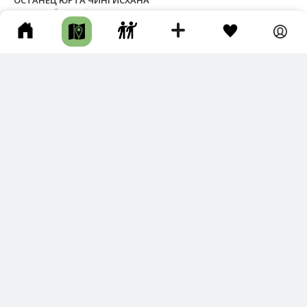
Мухоршибирский р-н • Длина маршрута: 3.42 км • Скала / Кекур
• Авто • Несколько часов • Грунтовая дорога
Новый трек