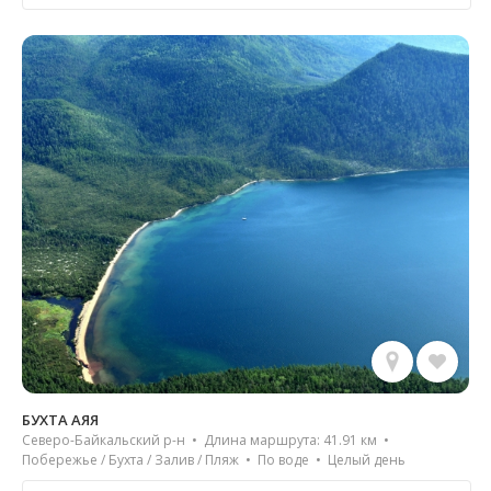
БУХТА АЯЯ
Северо-Байкальский р-н • Длина маршрута: 41.91 км •
Побережье / Бухта / Залив / Пляж • По воде • Целый день