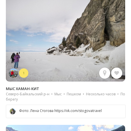
1
МЫС ХАМАН-КИТ
Северо-Байкальский р-н • Мыс • Пешком • Несколько часов • По
берегу
Фото: Лена Стогова https://vk.com/stogovatravel