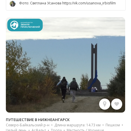
Фото: Светлана Усанова https://vk.com/usanova_irbisfilm
ПУТЕШЕСТВИЕ В НИЖНЕАНГАРСК
Северо-Байкальский р-н • Длина маршрута: 14.73 км • Пешком •
Целый день • Асфальт • Тропа • Местность / Урочище