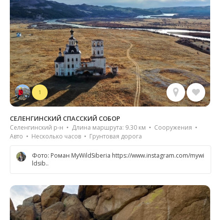
1
СЕЛЕНГИНСКИЙ СПАССКИЙ СОБОР
Селенгинский р-н • Длина маршрута: 9.30 км • Сооружения •
Авто • Несколько часов • Грунтовая дорога
Фото: Роман MyWildSiberia https://www.instagram.com/mywi
ldsib..