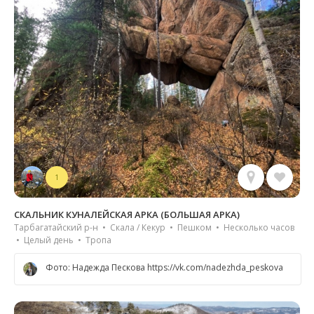
1
СКАЛЬНИК КУНАЛЕЙСКАЯ АРКА (БОЛЬШАЯ АРКА)
Тарбагатайский р-н • Скала / Кекур • Пешком • Несколько часов
• Целый день • Тропа
Фото: Надежда Пескова https://vk.com/nadezhda_peskova