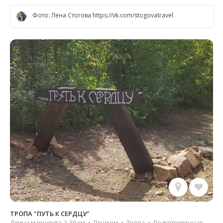
Фото: Лена Стогова https://vk.com/stogovatravel
ТРОПА "ПУТЬ К СЕРДЦУ"
Длина маршрута: 1.39 км • Пешком • Тропа • Подготовленная