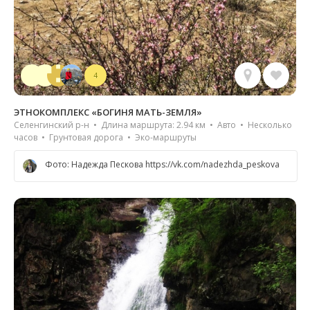
4
ЭТНОКОМПЛЕКС «БОГИНЯ МАТЬ-ЗЕМЛЯ»
Селенгинский р-н • Длина маршрута: 2.94 км • Авто • Несколько
часов • Грунтовая дорога • Эко-маршруты
Фото: Надежда Пескова https://vk.com/nadezhda_peskova