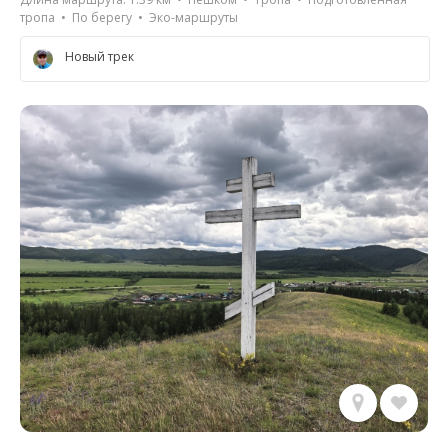
тропа • По берегу • Эко-маршруты
Новый трек