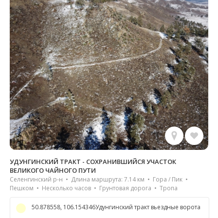
УДУНГИНСКИЙ ТРАКТ - СОХРАНИВШИЙСЯ УЧАСТОК
ВЕЛИКОГО ЧАЙНОГО ПУТИ
Селенгинский р-н • Длина маршрута: 7.14 км • Гора / Пик •
Пешком • Несколько часов • Грунтовая дорога • Тропа
50.878558, 106.154346Удунгинский тракт вьездные ворота