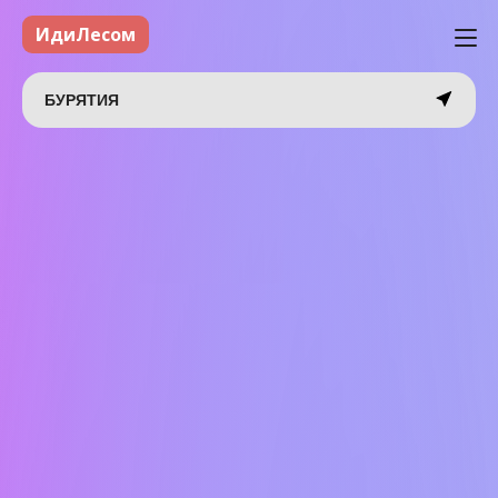
ИдиЛесом
БУРЯТИЯ