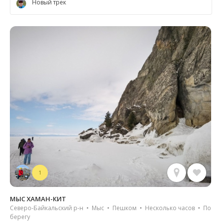
Новый трек
1
МЫС ХАМАН-КИТ
Северо-Байкальский р-н • Мыс • Пешком • Несколько часов • По
берегу