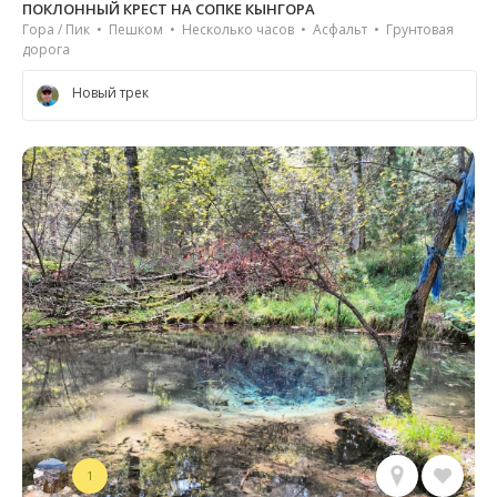
ПОКЛОННЫЙ КРЕСТ НА СОПКЕ КЫНГОРА
Гора / Пик • Пешком • Несколько часов • Асфальт • Грунтовая
дорога
Новый трек
1