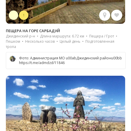
1
ПЕЩЕРА НА ГОРЕ САРБАДУЙ
Джидинский р-н • Длина маршрута: 6.72 км • Пещера / Грот •
Пешком • Несколько часов • Целый день • Подготовленная
тропа
Фото: Администрация МО u00abДжидинский районu00bb
https://t.me/admdzd/11846