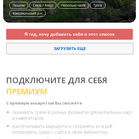
Пешком
Скала / Кекур
Несколько часов
Тропа
Комсомольский р-н
Я гид, хочу добавить себя в этот список
ЗАГРУЗИТЬ ЕЩЕ
ПОДКЛЮЧИТЕ ДЛЯ СЕБЯ
ПРЕМИУМ
С премиум аккаунтом Вы сможете
скачивать треки в разных форматах для мобильных карт
и навигаторов
распечатывать маршруты и сохранять их в pdf,
копировать треки с сайта в свою библиотеку