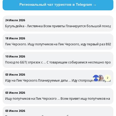
Региональный чат туристов в Telegram →
24 Июля 2026
Бугульдейка - Листвянка Всем приветы Планируется большой поход на 
18 Июля 2026
Пик Черского. Ищу попутчиков на Пик Черского, иду первый раз 89283
10 Июля 2026
Поход по ББТ( отрезок с … С товарищем собираемся неспешно прогуля
03 Июля 2026
2
Иду на Пик Черского.Планируемые даты … Иду стопроцентно.Первый ра
спешный,рассмотреть,по …
03 Июля 2026
Ищу попутчиков на Пик Черского … Всем привет ищу попутчиков на июл
03 Июля 2026