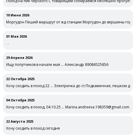
Поход на пик черского С товарищем собираемся неспешно прогулятьс
10 Июня 2026
Моргудон Пеший маршрут от жд станции Моргудон до вершины горы 
01 Мая 2026
. .
29 Апреля 2026
Ищу попутчиков в начале мая … Александр 89086525856
22 Октября 2025
Хочу сходить в поход 22 … Электричка до ст.Подкаменная, пешком до с
04 Октября 2025
Хочу сходить в поход, 04.10.25 … Marina.andreeva.198359@gmail.com м
22 Августа 2025
Хочу сходить в поход сегодня