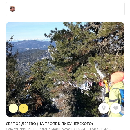
1
СВЯТОЕ ДЕРЕВО (НА ТРОПЕ К ПИКУ ЧЕРСКОГО)
Слюдянский р-н • Длина маршрута: 19.16 км • Гора / Пик •