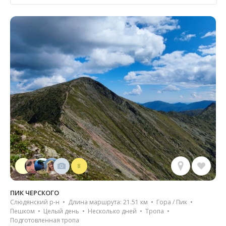
8
ПИК ЧЕРСКОГО
Слюдянский р-н • Длина маршрута: 21.51 км • Гора / Пик •
Пешком • Целый день • Несколько дней • Тропа •
Подготовленная тропа