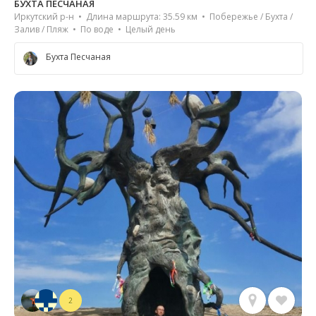
БУХТА ПЕСЧАНАЯ
Иркутский р-н • Длина маршрута: 35.59 км • Побережье / Бухта /
Залив / Пляж • По воде • Целый день
Бухта Песчаная
2