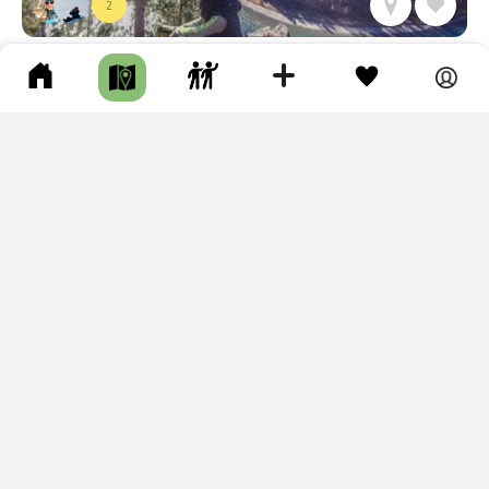
2
ПОДКОВА ИРКУТА
Шелеховский р-н • Длина маршрута: 8.62 км • Скала / Кекур •
Пешком • Целый день • Тропа
В конце августа уже могут пригодиться сапоги. Лесная дор
ога разбита и в непроходимых лужах после дождя. Любит
елям грибов рекомендую!