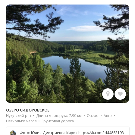
ОЗЕРО СИДОРОВСКОЕ
Нукутский р-н • Длина маршрута: 7.90 км • Озеро • Авто •
Несколько часов • Грунтовая дорога
Фото: Юлия-Дмитриевна Кирик https://vk.com/id44883193