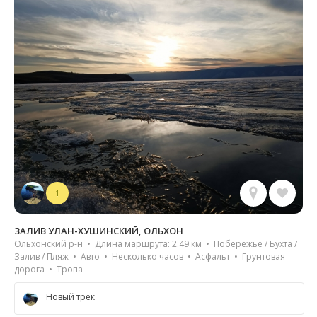
1
ЗАЛИВ УЛАН-ХУШИНСКИЙ, ОЛЬХОН
Ольхонский р-н • Длина маршрута: 2.49 км • Побережье / Бухта /
Залив / Пляж • Авто • Несколько часов • Асфальт • Грунтовая
дорога • Тропа
Новый трек