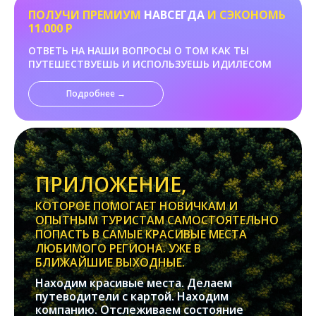
ПОЛУЧИ ПРЕМИУМ
НАВСЕГДА
И СЭКОНОМЬ
11.000 Р
ОТВЕТЬ НА НАШИ ВОПРОСЫ О ТОМ КАК ТЫ
ПУТЕШЕСТВУЕШЬ И ИСПОЛЬЗУЕШЬ ИДИЛЕСОМ
Подробнее →
ПРИЛОЖЕНИЕ,
КОТОРОЕ ПОМОГАЕТ НОВИЧКАМ И
ОПЫТНЫМ ТУРИСТАМ САМОСТОЯТЕЛЬНО
ПОПАСТЬ В САМЫЕ КРАСИВЫЕ МЕСТА
ЛЮБИМОГО РЕГИОНА. УЖЕ В
БЛИЖАЙШИЕ ВЫХОДНЫЕ.
Находим красивые места. Делаем
путеводители с картой. Находим
компанию. Отслеживаем состояние