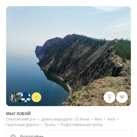
3
МЫС ХОБОЙ
Ольхонский р-н • Длина маршрута: 33.94 км • Мыс • Авто •
Грунтовая дорога • Тропа • Подготовленная тропа
Фотографии