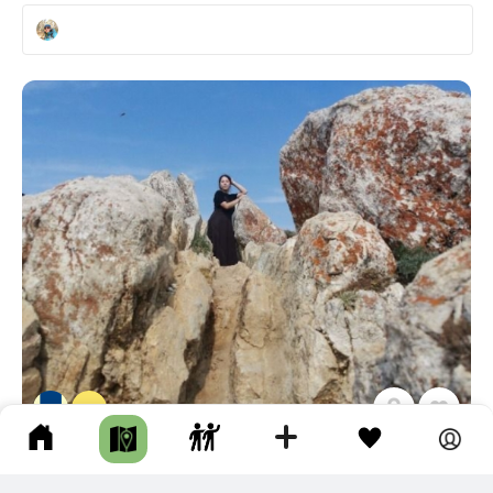
1
МЫС ШУНТЭ-ЛЕВЫЙ
Ольхонский р-н • Длина маршрута: 32.95 км • Мыс • Авто •