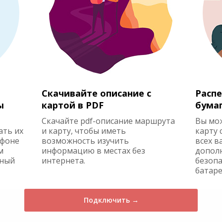
Скачивайте описание с
Распе
ы
картой в PDF
бума
Скачайте pdf-описание маршрута
Вы мо
ать их
и карту, чтобы иметь
карту 
ефоне
возможность изучить
всех в
м
информацию в местах без
допол
жный
интернета.
безопа
батаре
Подключить →