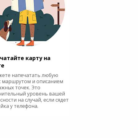
чатайте карту на
ге
жете напечатать любую
с маршрутом и описанием
ажных точек. Это
нительный уровень вашей
сности на случай, если сядет
йка у телефона.