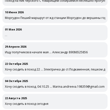
Поход на пик черского С товарищем собираемся неспешно прогулятьс
10 Июня 2026
Моргудон Пеший маршрут от жд станции Моргудон до вершины горы 
01 Мая 2026
. .
29 Апреля 2026
Ищу попутчиков в начале мая … Александр 89086525856
22 Октября 2025
Хочу сходить в поход 22 … Электричка до ст.Подкаменная, пешком до с
04 Октября 2025
Хочу сходить в поход, 04.10.25 … Marina.andreeva.198359@gmail.com м
22 Августа 2025
Хочу сходить в поход сегодня