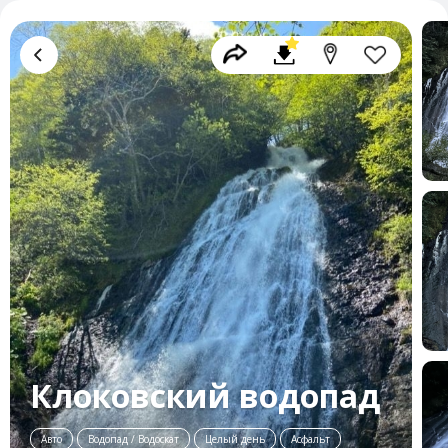
Клоковский водопад
Авто
Водопад / Водоскат
Целый день
Асфальт