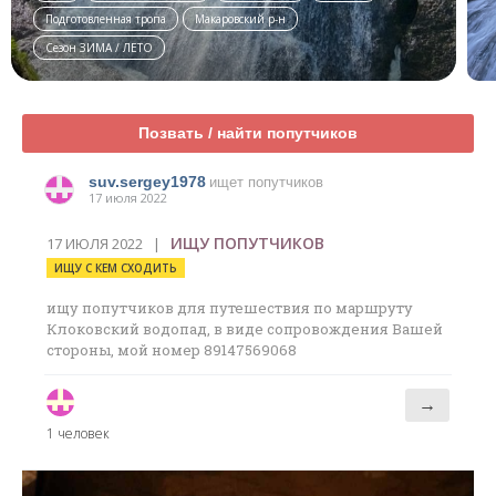
Подготовленная тропа
Макаровский р-н
Сезон ЗИМА / ЛЕТО
Позвать / найти попутчиков
suv.sergey1978
ищет попутчиков
17 июля 2022
ИЩУ ПОПУТЧИКОВ
17 ИЮЛЯ 2022 |
ИЩУ С КЕМ СХОДИТЬ
ищу попутчиков для путешествия по маршруту
Клоковский водопад, в виде сопровождения Вашей
стороны, мой номер 89147569068
→
1 человек