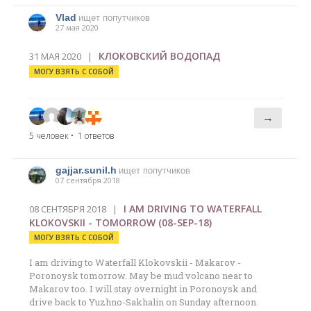
Vlad
ищет попутчиков
27 мая 2020
КЛОКОВСКИЙ ВОДОПАД
31 МАЯ 2020 |
МОГУ ВЗЯТЬ С СОБОЙ
→
5 человек
• 1 ответов
gajjar.sunil.h
ищет попутчиков
07 сентября 2018
I AM DRIVING TO WATERFALL
08 СЕНТЯБРЯ 2018 |
KLOKOVSKII - TOMORROW (08-SEP-18)
МОГУ ВЗЯТЬ С СОБОЙ
I am driving to Waterfall Klokovskii - Makarov -
Poronoysk tomorrow. May be mud volcano near to
Makarov too. I will stay overnight in Poronoysk and
drive back to Yuzhno-Sakhalin on Sunday afternoon.