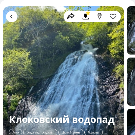
Клоковский водопад
Авто
Водопад / Водоскат
Целый день
Асфальт