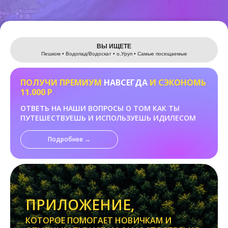
Leaflet
ВЫ ИЩЕТЕ
Пешком • Водопад/Водоскат • о.Уруп • Самые посещаемые
ПОЛУЧИ ПРЕМИУМ
НАВСЕГДА
И СЭКОНОМЬ
11.000 Р
ОТВЕТЬ НА НАШИ ВОПРОСЫ О ТОМ КАК ТЫ
ПУТЕШЕСТВУЕШЬ И ИСПОЛЬЗУЕШЬ ИДИЛЕСОМ
Подробнее →
ПРИЛОЖЕНИЕ,
КОТОРОЕ ПОМОГАЕТ НОВИЧКАМ И