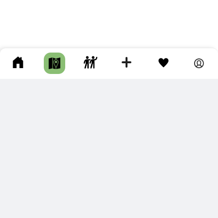
ПОДКЛЮЧИТЕ ДЛЯ СЕБЯ
ПРЕМИУМ
С премиум аккаунтом Вы сможете
скачивать треки в разных форматах для мобильных карт
и навигаторов
распечатывать маршруты и сохранять их в pdf,
копировать треки с сайта в свою библиотеку
наслаждаться сайтом без рекламы
помочь проекту и почувствовать себя лучше