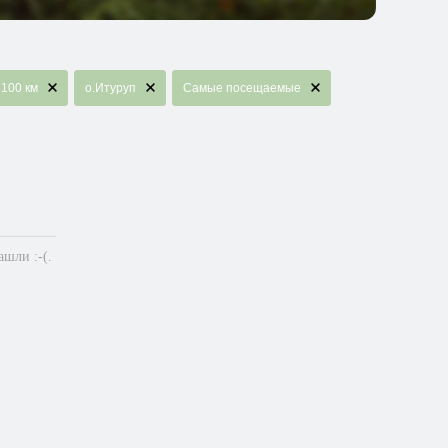
100 км
о.Итуруп
Самые посещаемые
шли :-(.