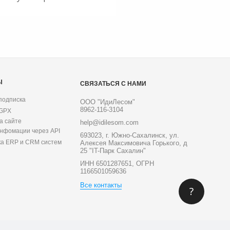
Ы
СВЯЗАТЬСЯ С НАМИ
подписка
ООО "ИдиЛесом"
8962-116-3104
 GPX
а сайте
help@idilesom.com
инфомации через API
693023, г. Южно-Сахалинск, ул.
ка ERP и CRM систем
Алексея Максимовича Горького, д
25 "IT-Парк Сахалин"
ИНН 6501287651, ОГРН
1166501059636
Все контакты
?