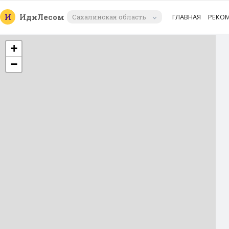
И
Иди
Лесом
Сахалинская область
ГЛАВНАЯ
РЕКО
+
−