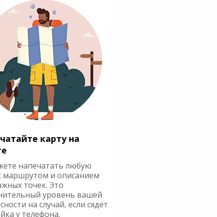
чатайте карту на
ге
жете напечатать любую
с маршрутом и описанием
ажных точек. Это
нительный уровень вашей
сности на случай, если сядет
йка у телефона.