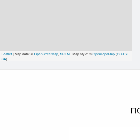
Leaflet
| Map data: ©
OpenStreetMap
,
SRTM
| Map style: ©
OpenTopoMap
(
CC-BY-
SA
)
П