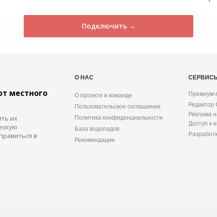
Подключить →
О НАС
СЕРВИС
от местного
Премиум-
О проекте и команде
Редактор
Пользовательское соглашение
Реклама н
ить их
Политика конфиденциальности
Доступ к 
ескую
База водопадов
Разработ
правиться в
Рекомендации