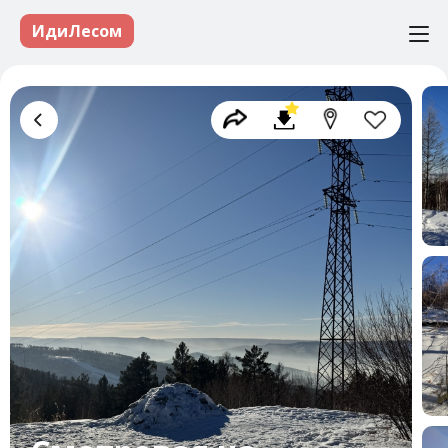
ИдиЛесом