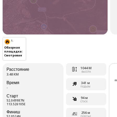
Leaflet
1.
Обзорная
площадка
:
Смотровая
1044 М
Расстояние
ВЫСОТА
3.48 КМ
Время
341 м
ПОДЪЕМ
-
Старт
94 м
52.049987N
СПУСК
113.526105E
Финиш
256 м
52.0524N
ПЕРЕПАД