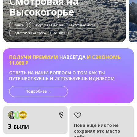
Смотровая на
Высокогорье
Пешком
Смотровая / Видовка
Несколько часов
Подготовленная тропа
го Чита
ПОЛУЧИ ПРЕМИУМ
НАВСЕГДА
И СЭКОНОМЬ
11.000 Р
ОТВЕТЬ НА НАШИ ВОПРОСЫ О ТОМ КАК ТЫ
ПУТЕШЕСТВУЕШЬ И ИСПОЛЬЗУЕШЬ ИДИЛЕСОМ
Подробнее →
3
Пока еще никто не
БЫЛИ
сохранял это место
себе.