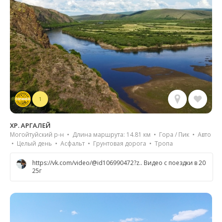
1
ХР. АРГАЛЕЙ
Могойтуйский р-н • Длина маршрута: 14.81 км • Гора / Пик • Авто
• Целый день • Асфальт • Грунтовая дорога • Тропа
https://vk.com/video/@id106990472?z.. Видео с поездки в 20
25г