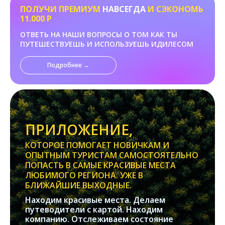
ПОЛУЧИ ПРЕМИУМ
НАВСЕГДА
И СЭКОНОМЬ
11.000 Р
ОТВЕТЬ НА НАШИ ВОПРОСЫ О ТОМ КАК ТЫ
ПУТЕШЕСТВУЕШЬ И ИСПОЛЬЗУЕШЬ ИДИЛЕСОМ
Подробнее →
ПРИЛОЖЕНИЕ,
КОТОРОЕ ПОМОГАЕТ НОВИЧКАМ И
ОПЫТНЫМ ТУРИСТАМ САМОСТОЯТЕЛЬНО
ПОПАСТЬ В САМЫЕ КРАСИВЫЕ МЕСТА
ЛЮБИМОГО РЕГИОНА. УЖЕ В
БЛИЖАЙШИЕ ВЫХОДНЫЕ.
Находим красивые места. Делаем
путеводители с картой. Находим
компанию. Отслеживаем состояние