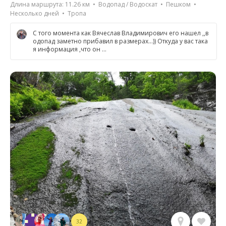
Длина маршрута: 11.26 км • Водопад / Водоскат • Пешком •
Несколько дней • Тропа
С того момента как Вячеслав Владимирович его нашел ,,в
одопад заметно прибавил в размерах...)) Откуда у вас така
я информация ,что он …
32