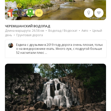
343
ЧЕРЕМШАНСКИЙ ВОДОПАД
Длина маршрута: 26.58 км • Водопад / Водоскат • Авто • Целый
день • Грунтовая дорога
Ездила с друзьями в 2019 году,дорога очень плохая, тольк
о на внедорожнике ехать. Много луж, с подругой больше
52 насчитали плюс …