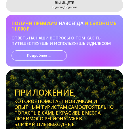
ВЫ ИЩЕТЕ
Водопад/Водоскат
ПОЛУЧИ ПРЕМИУМ
НАВСЕГДА
И СЭКОНОМЬ
11.000 Р
ОТВЕТЬ НА НАШИ ВОПРОСЫ О ТОМ КАК ТЫ
ПУТЕШЕСТВУЕШЬ И ИСПОЛЬЗУЕШЬ ИДИЛЕСОМ
Подробнее →
ПРИЛОЖЕНИЕ,
КОТОРОЕ ПОМОГАЕТ НОВИЧКАМ И
ОПЫТНЫМ ТУРИСТАМ САМОСТОЯТЕЛЬНО
ПОПАСТЬ В САМЫЕ КРАСИВЫЕ МЕСТА
ЛЮБИМОГО РЕГИОНА. УЖЕ В
БЛИЖАЙШИЕ ВЫХОДНЫЕ.