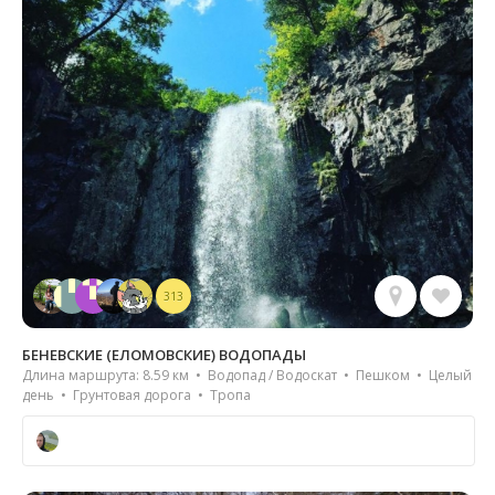
313
БЕНЕВСКИЕ (ЕЛОМОВСКИЕ) ВОДОПАДЫ
Длина маршрута: 8.59 км • Водопад / Водоскат • Пешком • Целый
день • Грунтовая дорога • Тропа