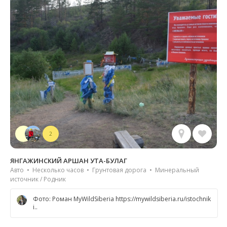
2
ЯНГАЖИНСКИЙ АРШАН УТА-БУЛАГ
Авто • Несколько часов • Грунтовая дорога • Минеральный
источник / Родник
Фото: Роман MyWildSiberia https://mywildsiberia.ru/istochnik
i..