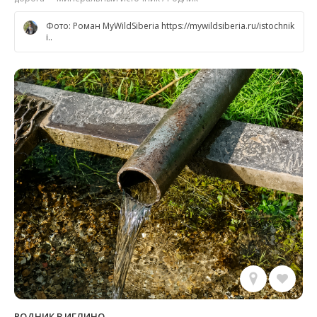
Фото: Роман MyWildSiberia https://mywildsiberia.ru/istochnik
i..
РОДНИК В ИГЛИНО