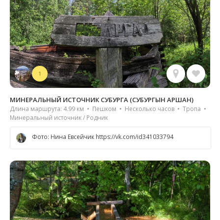
1
МИНЕРАЛЬНЫЙ ИСТОЧНИК СУБУРГА (СУБУРГЫН АРШАН)
Длина маршрута: 4.99 км • Пешком • Несколько часов • Тропа •
Минеральный источник / Родник
Фото: Нина Евсейчик https://vk.com/id341033794