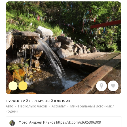
1
ТУРАНСКИЙ СЕРЕБРЯНЫЙ КЛЮЧИК
Авто • Несколько часов • Асфальт • Минеральный источник /
Родник
Фото: Андрей Ильков https://vk.com/id605396309