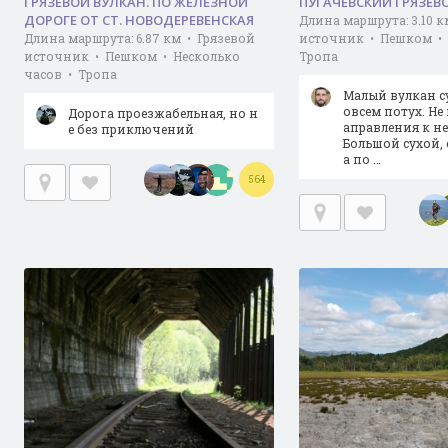
ГРЯЗЕВОЙ ВУЛКАН. ПО ЖЕЛЕЗНОЙ
ПУГАЧЁВСКИЙ ГРЯЗЕВ
ДОРОГЕ ОТ СТ. НОВОДЕРЕВЕНСКАЯ
Длина маршрута: 3.10 к
Длина маршрута: 6.87 км • Грязевой
источник • Пешком • 
источник • Пешком • Несколько
Тропа
часов • Тропа
Малый вулкан су
овсем потух. Не
Дорога проезжабельная, но н
аправления к не
е без приключений
Большой сухой, 
а по …
564