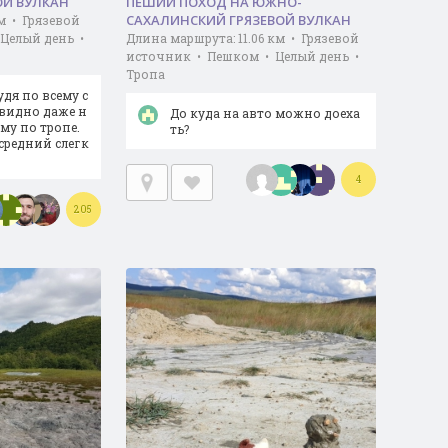
ОЙ ВУЛКАН
ПЕШИЙ ПОХОД НА ЮЖНО-
САХАЛИНСКИЙ ГРЯЗЕВОЙ ВУЛКАН
м • Грязевой
Целый день •
Длина маршрута: 11.06 км • Грязевой
источник • Пешком • Целый день •
Тропа
дя по всему с
 видно даже н
До куда на авто можно доеха
му по тропе.
ть?
средний слегк
4
205