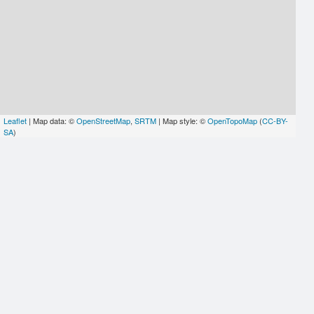
Leaflet
| Map data: ©
OpenStreetMap
,
SRTM
| Map style: ©
OpenTopoMap
(
CC-BY-
SA
)