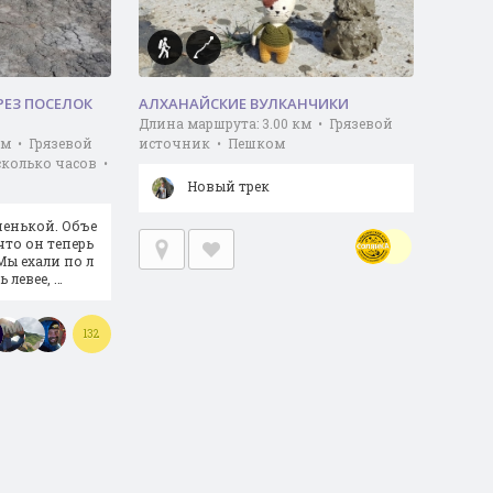
РЕЗ ПОСЕЛОК
АЛХАНАЙСКИЕ ВУЛКАНЧИКИ
Длина маршрута: 3.00 км • Грязевой
км • Грязевой
источник • Пешком
сколько часов •
Новый трек
пенькой. Объе
что он теперь
Мы ехали по л
 левее, …
132