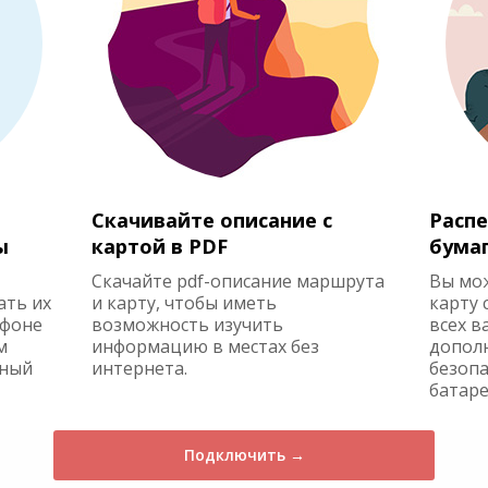
Скачивайте описание с
Распе
ы
картой в PDF
бума
Скачайте pdf-описание маршрута
Вы мо
ать их
и карту, чтобы иметь
карту 
ефоне
возможность изучить
всех в
м
информацию в местах без
допол
жный
интернета.
безопа
батаре
Подключить →