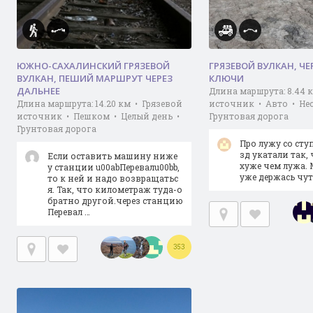
ЮЖНО-САХАЛИНСКИЙ ГРЯЗЕВОЙ
ГРЯЗЕВОЙ ВУЛКАН, ЧЕ
ВУЛКАН, ПЕШИЙ МАРШРУТ ЧЕРЕЗ
КЛЮЧИ
ДАЛЬНЕЕ
Длина маршрута: 8.44 
Длина маршрута: 14.20 км • Грязевой
источник • Авто • Не
источник • Пешком • Целый день •
Грунтовая дорога
Грунтовая дорога
Про лужу со сту
зд укатали так, 
Если оставить машину ниже
хуже чем лужа. 
у станции u00abПеревалu00bb,
уже держась чуть
то к ней и надо возвращатьс
я. Так, что километраж туда-о
братно другой.через станцию
Перевал …
353