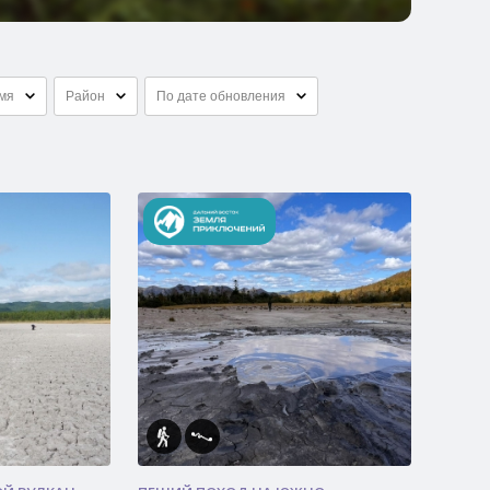
емя
Район
По дате обновления