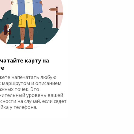
чатайте карту на
ге
жете напечатать любую
с маршрутом и описанием
ажных точек. Это
нительный уровень вашей
сности на случай, если сядет
йка у телефона.