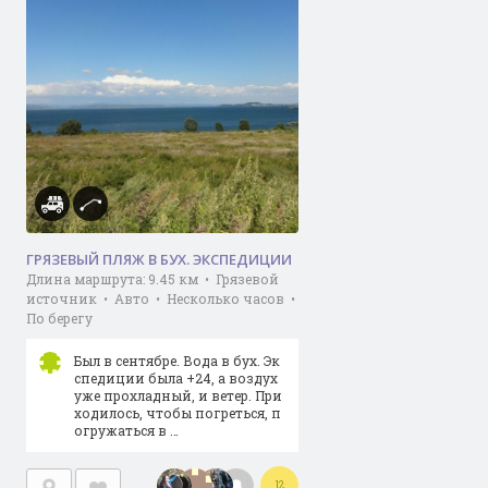
ГРЯЗЕВЫЙ ПЛЯЖ В БУХ. ЭКСПЕДИЦИИ
Длина маршрута: 9.45 км • Грязевой
источник • Авто • Несколько часов •
По берегу
Был в сентябре. Вода в бух. Эк
спедиции была +24, а воздух
уже прохладный, и ветер. При
ходилось, чтобы погреться, п
огружаться в …
12