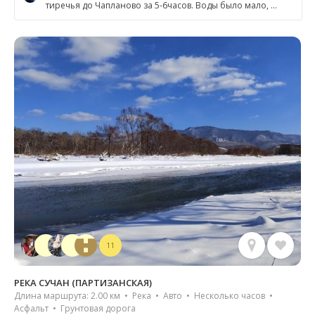
тиречья до Чапланово за 5-6часов. Воды было мало, …
11
РЕКА СУЧАН (ПАРТИЗАНСКАЯ)
Длина маршрута: 2.00 км • Река • Авто • Несколько часов •
Асфальт • Грунтовая дорога