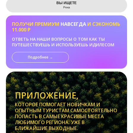
ВЫ ИЩЕТЕ
Река
ПОЛУЧИ ПРЕМИУМ
НАВСЕГДА
И СЭКОНОМЬ
11.000 Р
ОТВЕТЬ НА НАШИ ВОПРОСЫ О ТОМ КАК ТЫ
ПУТЕШЕСТВУЕШЬ И ИСПОЛЬЗУЕШЬ ИДИЛЕСОМ
Подробнее →
ПРИЛОЖЕНИЕ,
КОТОРОЕ ПОМОГАЕТ НОВИЧКАМ И
ОПЫТНЫМ ТУРИСТАМ САМОСТОЯТЕЛЬНО
ПОПАСТЬ В САМЫЕ КРАСИВЫЕ МЕСТА
ЛЮБИМОГО РЕГИОНА. УЖЕ В
БЛИЖАЙШИЕ ВЫХОДНЫЕ.