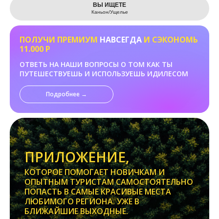
ВЫ ИЩЕТЕ
Каньон/Ущелье
ПОЛУЧИ ПРЕМИУМ
НАВСЕГДА
И СЭКОНОМЬ
11.000 Р
ОТВЕТЬ НА НАШИ ВОПРОСЫ О ТОМ КАК ТЫ
ПУТЕШЕСТВУЕШЬ И ИСПОЛЬЗУЕШЬ ИДИЛЕСОМ
Подробнее →
ПРИЛОЖЕНИЕ,
КОТОРОЕ ПОМОГАЕТ НОВИЧКАМ И
ОПЫТНЫМ ТУРИСТАМ САМОСТОЯТЕЛЬНО
ПОПАСТЬ В САМЫЕ КРАСИВЫЕ МЕСТА
ЛЮБИМОГО РЕГИОНА. УЖЕ В
БЛИЖАЙШИЕ ВЫХОДНЫЕ.