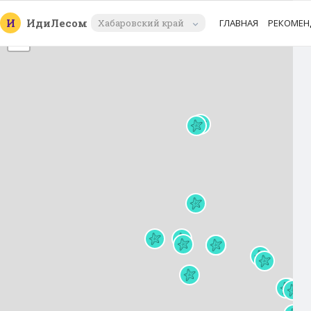
+
И
Иди
Лесом
Хабаровский край
ГЛАВНАЯ
РЕКОМЕН
−