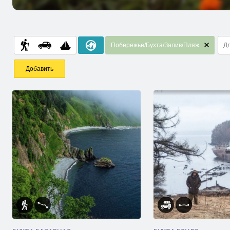
Побережье/Бухта/Залив/Пляж
Дл
Добавить