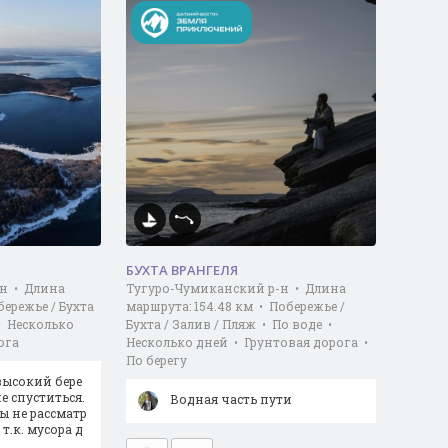
БУХТА ВРАНГЕЛЯ
-н • Длина
Тугуро-Чумиканский р-н • Длина
бережье / Бухта
маршрута: 154.48 км • Побережье /
• Несколько
Бухта / Залив / Пляж • По воде •
ога
Несколько дней • Грунтовая дорога •
По берегу
высокий бере
не спуститься.
Водная часть пути
ы не рассматр
 т.к. мусора д