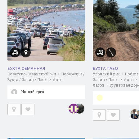
БУХТА ОБМАННАЯ
БУХТА ТАБО
Советско-Гаванский р-н • Побережье /
Ульчский р-н • Побереж
Бухта / Залив / Пляж • Авто
Залив / Пляж • Авто •
часов • Грунтовая дор
Новый трек