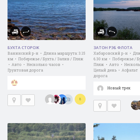
БУХТА СТОРОЖ
ЗАТОН РЭБ ФЛОТА
Ванинский р-н • Длина маршрута: 3.15
Хабаровский р-н • Дл
км • Побережье / Бухта / Залив / Пляж
6.30 км • Побережье / Б
• Авто • Несколько часов •
Пляж • Авто • Несколь
Грунтовая дорога
Целый день • Асфальт 
дорога
Новый трек
8