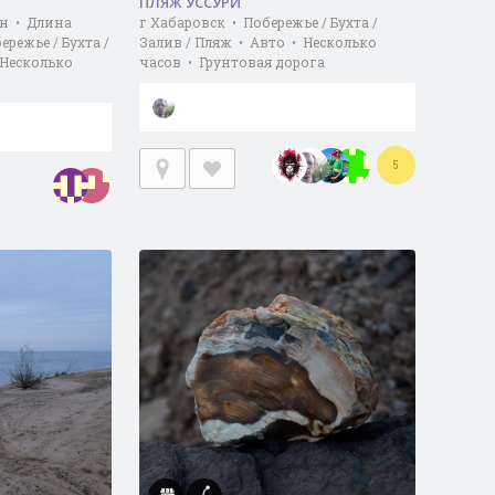
ПЛЯЖ УССУРИ
-н • Длина
г Хабаровск • Побережье / Бухта /
ережье / Бухта /
Залив / Пляж • Авто • Несколько
 Несколько
часов • Грунтовая дорога
5