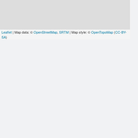
Leaflet
| Map data: ©
OpenStreetMap
,
SRTM
| Map style: ©
OpenTopoMap
(
CC-BY-
SA
)