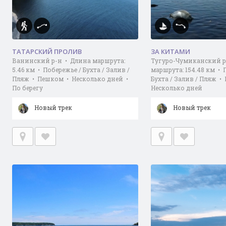
ТАТАРСКИЙ ПРОЛИВ
ЗА КИТАМИ
Ванинский р-н • Длина маршрута:
Тугуро-Чумиканский р
5.46 км • Побережье / Бухта / Залив /
маршрута: 154.48 км • 
Пляж • Пешком • Несколько дней •
Бухта / Залив / Пляж •
По берегу
Несколько дней
Новый трек
Новый трек