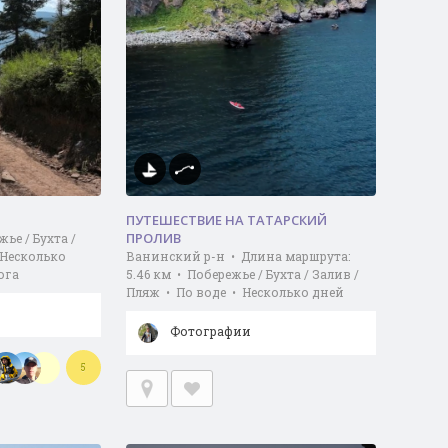
ПУТЕШЕСТВИЕ НА ТАТАРСКИЙ
ПРОЛИВ
ье / Бухта /
 Несколько
Ванинский р-н • Длина маршрута:
ога
5.46 км • Побережье / Бухта / Залив /
Пляж • По воде • Несколько дней
Фотографии
5