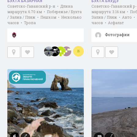
БУХТА БАЗАРНАЯ
БУХТА БЯУДЭ
Советско-Гаванский р-н • Длина
Советско-Гаванский р
маршрута: 6.70 км • Побережье / Бухта
маршрута: 3.16 км • Поб
/ Залив / Пляж • Пешком • Несколько
Залив / Пляж • Авто •
часов • Тропа
часов • Асфальт
Фотографии
15