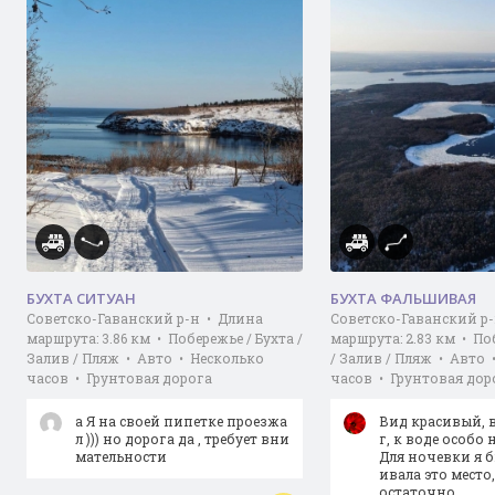
БУХТА СИТУАН
БУХТА ФАЛЬШИВАЯ
Советско-Гаванский р-н • Длина
Советско-Гаванский р
маршрута: 3.86 км • Побережье / Бухта /
маршрута: 2.83 км • По
Залив / Пляж • Авто • Несколько
/ Залив / Пляж • Авто 
часов • Грунтовая дорога
часов • Грунтовая дор
а Я на своей пипетке проезжа
Вид красивый, 
л ))) но дорога да , требует вни
г, к воде особо 
мательности
Для ночевки я б
ивала это место,
остаточно …