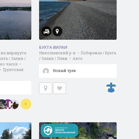
БУХТА ВИЛКИ
ина маршрута:
Николаевский р-н • Побережье / Бухта
ухта / Залив /
/ Залив / Пляж • Авто
ко часов •
• Грунтовая
Новый трек
5