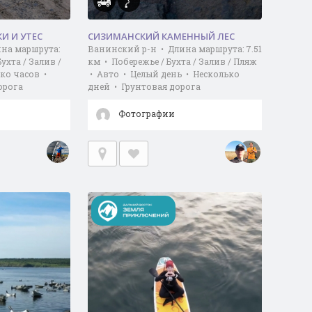
КИ И УТЕС
СИЗИМАНСКИЙ КАМЕННЫЙ ЛЕС
ина маршрута:
Ванинский р-н • Длина маршрута: 7.51
Бухта / Залив /
км • Побережье / Бухта / Залив / Пляж
ко часов •
• Авто • Целый день • Несколько
орога
дней • Грунтовая дорога
Фотографии