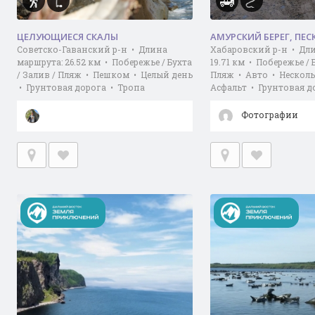
ЦЕЛУЮЩИЕСЯ СКАЛЫ
АМУРСКИЙ БЕРЕГ, ПЕС
Советско-Гаванский р-н • Длина
Хабаровский р-н • Дл
маршрута: 26.52 км • Побережье / Бухта
19.71 км • Побережье / 
/ Залив / Пляж • Пешком • Целый день
Пляж • Авто • Несколь
• Грунтовая дорога • Тропа
Асфальт • Грунтовая д
Фотографии