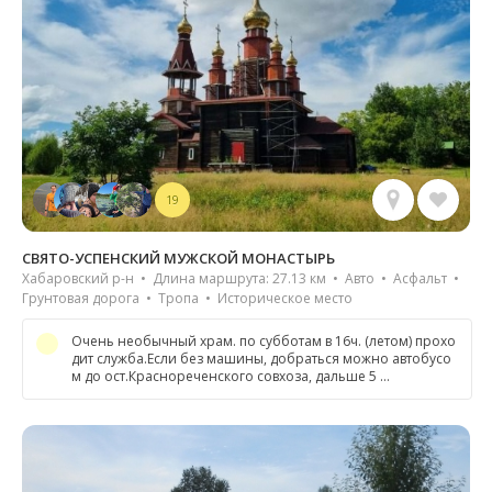
19
СВЯТО-УСПЕНСКИЙ МУЖСКОЙ МОНАСТЫРЬ
Хабаровский р-н • Длина маршрута: 27.13 км • Авто • Асфальт •
Грунтовая дорога • Тропа • Историческое место
Очень необычный храм. по субботам в 16ч. (летом) прохо
дит служба.Если без машины, добраться можно автобусо
м до ост.Краснореченского совхоза, дальше 5 …