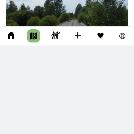
4
ОБОРСКАЯ ВЕТКА ЖЕЛЕЗНОЙ ДОРОГИ
Имени Лазо р-н • Длина маршрута: 50.97 км • Авто • Несколько
часов • Асфальт • Грунтовая дорога • Историческое место