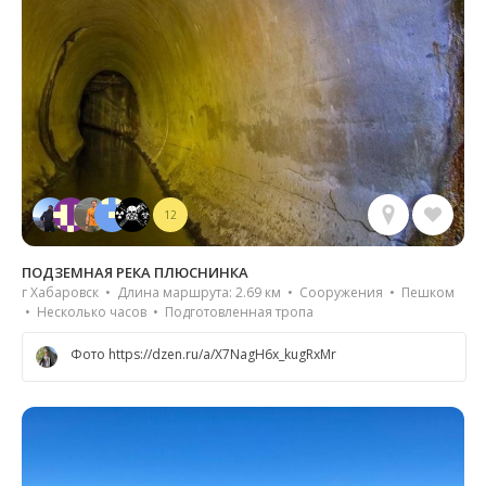
12
ПОДЗЕМНАЯ РЕКА ПЛЮСНИНКА
г Хабаровск • Длина маршрута: 2.69 км • Сооружения • Пешком
• Несколько часов • Подготовленная тропа
Фото https://dzen.ru/a/X7NagH6x_kugRxMr