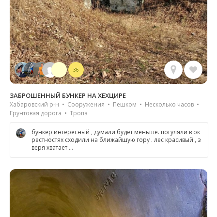
36
ЗАБРОШЕННЫЙ БУНКЕР НА ХЕХЦИРЕ
Хабаровский р-н • Сооружения • Пешком • Несколько часов •
Грунтовая дорога • Тропа
бункер интересный , думали будет меньше. погуляли в ок
рестностях сходили на ближайшую гору . лес красивый , з
веря хватает …