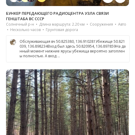
БУНКЕР ПЕРЕДАЮЩЕГО РАДИОЦЕНТРА УЗЛА СВЯЗИ
ГЕНШТАБА ВС СССР
Солнечный р-н • Длина маршрута: 2.20 км • Сооружения • Авто
• Несколько часов • Грунтовая дорога
Обслуживающая вч 50.825380, 136.910281Убежище 50.821
039, 136.898234Вход был здесь 50.820954, 136.897859На да
нный момент нижние ярусы убежища вероятно затоплен
ы полностью. А вход …