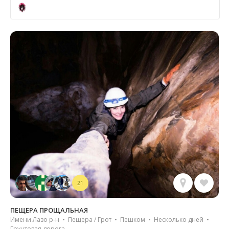
21
ПЕЩЕРА ПРОЩАЛЬНАЯ
Имени Лазо р-н • Пещера / Грот • Пешком • Несколько дней •
Грунтовая дорога