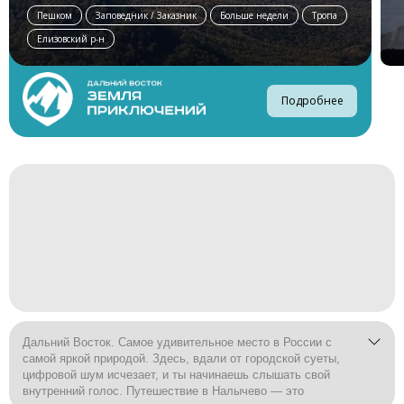
Пешком
Заповедник / Заказник
Больше недели
Тропа
Елизовский р-н
Подробнее
Дальний Восток. Самое удивительное место в России с
самой яркой природой. Здесь, вдали от городской суеты,
цифровой шум исчезает, и ты начинаешь слышать свой
внутренний голос. Путешествие в Налычево — это