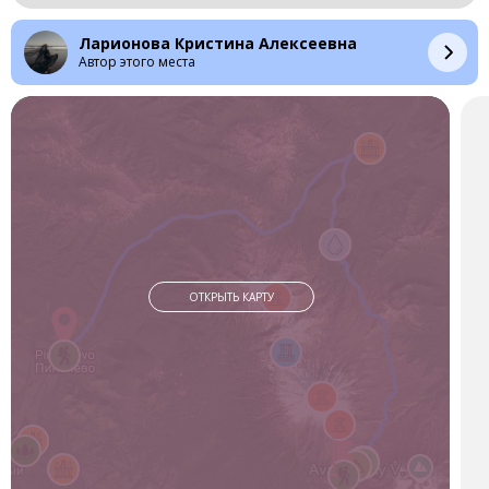
возможность почувствовать себя не просто зрителем, а
участником природного процесса.
Ларионова Кристина Алексеевна
Автор этого места
Каждый шаг делает тебя ближе к местам, до которых
машина просто не доедет. Ты встречаешь животных, которые
тут живут, слышишь и понимаешь, каково это — быть в мире,
который не создан для человека, но который готов принять
тебя.
Такие моменты учат не терять радость от простых вещей,
понимать, что у всего, что ты имеешь, есть лишь временная
ценность. Главное — это впечатления и эмоции, люди
рядом. Именно они складывают истинную ценность жизни.
— Семёновский кордон, вот мы живы-здоровы! Костёр у нас
ОТКРЫТЬ КАРТУ
получается, еда готовится. Вот перевал мы ещё не
проходили, сегодня у нас будет преодоление перевала, а
потом выйдем на центральный кордон.
За 8 дней похода мы прошли почти 100 километров пешком.
На нашем пути были броды, перевалы, горячие источники и
невероятные виды вокруг.
— По дороге к центральному кордону, с Налычёво на
Бачинский перевал, находится вот такое прекрасное место