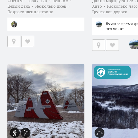
21.69 км • Гора / Пик • Пешком •
Длина маршрута: 1.25 к
Целый день • Несколько дней •
Авто • Несколько часо
Подготовленная тропа
Грунтовая дорога
Лучшее время д
это закат