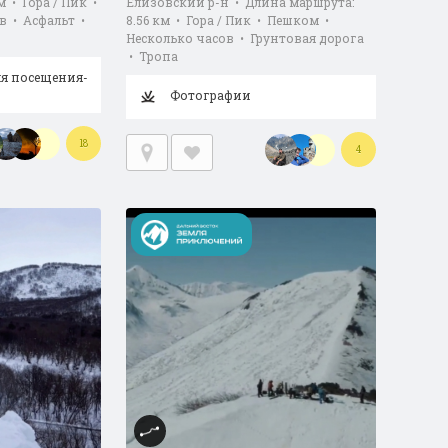
м • Гора / Пик •
Елизовский р-н • Длина маршрута:
в • Асфальт •
8.56 км • Гора / Пик • Пешком •
Несколько часов • Грунтовая дорога
• Тропа
ля посещения-
Фотографии
18
4