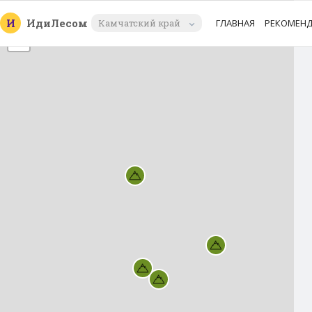
+
И
Иди
Лесом
Камчатский край
ГЛАВНАЯ
РЕКОМЕН
−