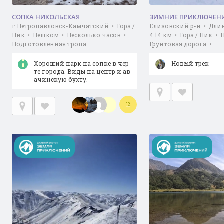
СОПКА НИКОЛЬСКАЯ
ЗИМНИЕ ПРИКЛЮЧЕН
г Петропавловск-Камчатский • Гора /
Елизовский р-н • Дли
Пик • Пешком • Несколько часов •
4.14 км • Гора / Пик •
Подготовленная тропа
Грунтовая дорога •
Хороший парк на сопке в чер
Новый трек
те города. Виды на центр и ав
ачинскую бухту.
12