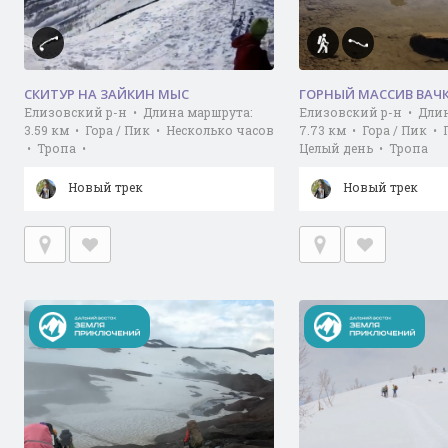
СКИТУР НА ЗАЙКИН МЫС
ГОРНЫЙ МАССИВ ВАЧ
Елизовский р-н • Длина маршрута:
Елизовский р-н • Дли
3.59 км • Гора / Пик • Несколько часов
7.73 км • Гора / Пик •
• Тропа •
Целый день • Тропа
Новый трек
Новый трек