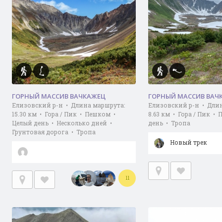
ГОРНЫЙ МАССИВ ВАЧКАЖЕЦ
ГОРНЫЙ МАССИВ ВАЧ
Елизовский р-н • Длина маршрута:
Елизовский р-н • Дли
15.30 км • Гора / Пик • Пешком •
8.63 км • Гора / Пик •
Целый день • Несколько дней •
день • Тропа
Грунтовая дорога • Тропа
Новый трек
11