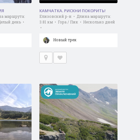
ИЯ
КАМЧАТКА. РИСКНИ ПОКОРИТЬ!
на маршрута:
Елизовский р-н • Длина маршрута:
 Целый день •
3.81 км • Гора / Пик • Несколько дней
•
Новый трек