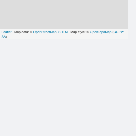
Leaflet
| Map data: ©
OpenStreetMap
,
SRTM
| Map style: ©
OpenTopoMap
(
CC-BY-
SA
)