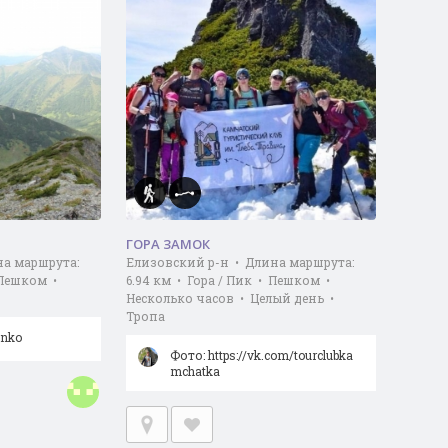
ГОРА ЗАМОК
на маршрута:
Елизовский р-н • Длина маршрута:
 Пешком •
6.94 км • Гора / Пик • Пешком •
Несколько часов • Целый день •
Тропа
enko
Фото: https://vk.com/tourclubka
mchatka