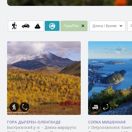
Гора/Пик
Длина / Время
ГОРА ДЫГЕРЕН-ОЛЕНГЕНДЕ
СОПКА МИШЕННАЯ
Быстринский р-н • Длина маршрута:
г Петропавловск-Камч