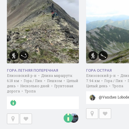
ГОРА ЛЕТНЯЯ ПОПЕРЕЧНАЯ
ГОРА ОСТРАЯ
Елизовский р-н • Длина маршрута:
Елизовский р-н • Дли
6.18 км • Гора / Пик • Пешком • Целый
7.94 км • Гора / Пик •
день • Несколько дней • Грунтовая
Целый день • Тропа
дорога • Тропа
@Vanches Lobod