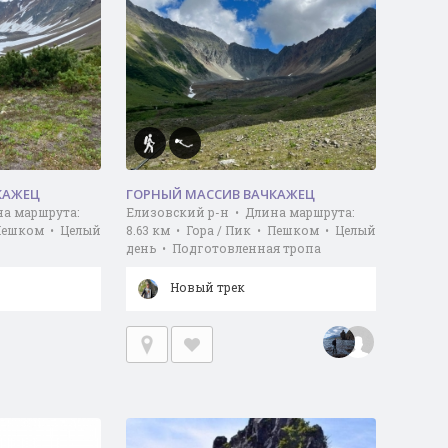
КАЖЕЦ
ГОРНЫЙ МАССИВ ВАЧКАЖЕЦ
на маршрута:
Елизовский р-н • Длина маршрута:
 Пешком • Целый
8.63 км • Гора / Пик • Пешком • Целый
день • Подготовленная тропа
Новый трек