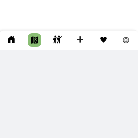
ПОДКЛЮЧИТЕ ДЛЯ СЕБЯ
ПРЕМИУМ
С премиум аккаунтом Вы сможете
скачивать треки в разных форматах для мобильных карт
и навигаторов
распечатывать маршруты и сохранять их в pdf,
копировать треки с сайта в свою библиотеку
наслаждаться сайтом без рекламы
помочь проекту и почувствовать себя лучше