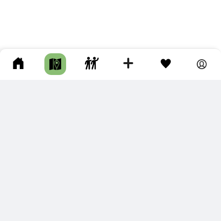
ПОДКЛЮЧИТЕ ДЛЯ СЕБЯ
ПРЕМИУМ
С премиум аккаунтом Вы сможете
скачивать треки в разных форматах для мобильных карт
и навигаторов
распечатывать маршруты и сохранять их в pdf,
копировать треки с сайта в свою библиотеку
наслаждаться сайтом без рекламы
помочь проекту и почувствовать себя лучше