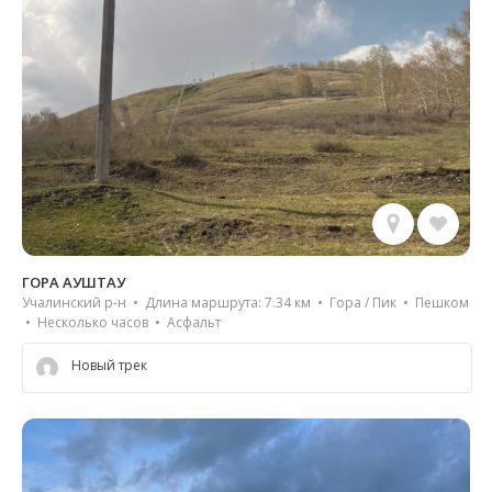
ГОРА АУШТАУ
Учалинский р-н • Длина маршрута: 7.34 км • Гора / Пик • Пешком
• Несколько часов • Асфальт
Новый трек