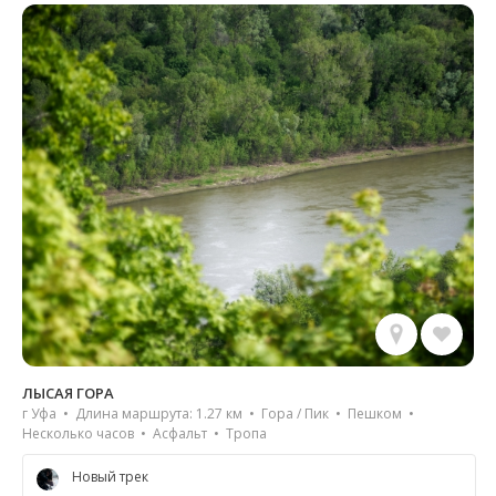
ЛЫСАЯ ГОРА
г Уфа • Длина маршрута: 1.27 км • Гора / Пик • Пешком •
Несколько часов • Асфальт • Тропа
Новый трек