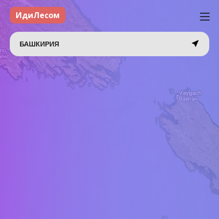
ИдиЛесом
БАШКИРИЯ