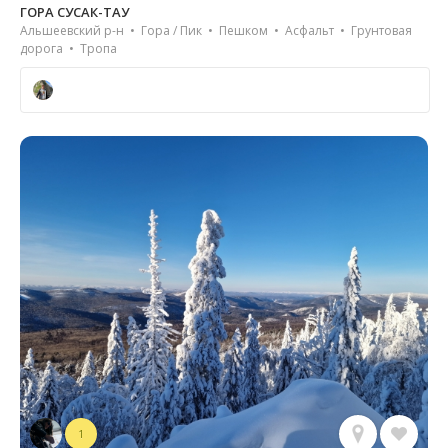
ГОРА СУСАК-ТАУ
Альшеевский р-н • Гора / Пик • Пешком • Асфальт • Грунтовая
дорога • Тропа
1