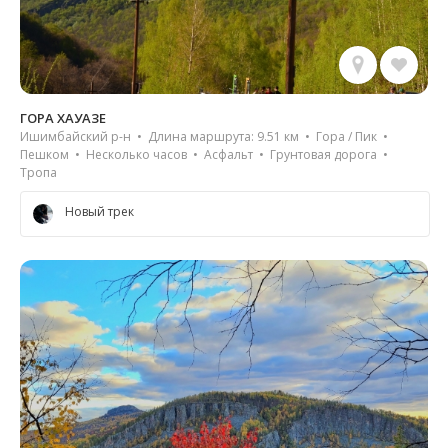
ГОРА ХАУАЗЕ
Ишимбайский р-н • Длина маршрута: 9.51 км • Гора / Пик •
Пешком • Несколько часов • Асфальт • Грунтовая дорога •
Тропа
Новый трек