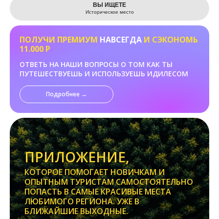
ВЫ ИЩЕТЕ
Историческое место
ПОЛУЧИ ПРЕМИУМ
НАВСЕГДА
И СЭКОНОМЬ
11.000 Р
ОТВЕТЬ НА НАШИ ВОПРОСЫ О ТОМ КАК ТЫ
ПУТЕШЕСТВУЕШЬ И ИСПОЛЬЗУЕШЬ ИДИЛЕСОМ
Подробнее →
ПРИЛОЖЕНИЕ,
КОТОРОЕ ПОМОГАЕТ НОВИЧКАМ И
ОПЫТНЫМ ТУРИСТАМ САМОСТОЯТЕЛЬНО
ПОПАСТЬ В САМЫЕ КРАСИВЫЕ МЕСТА
ЛЮБИМОГО РЕГИОНА. УЖЕ В
БЛИЖАЙШИЕ ВЫХОДНЫЕ.