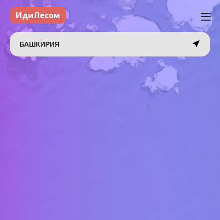
ИдиЛесом
БАШКИРИЯ