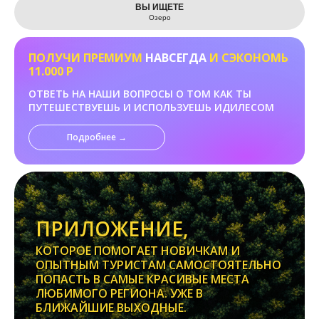
ВЫ ИЩЕТЕ
Озеро
ПОЛУЧИ ПРЕМИУМ
НАВСЕГДА
И СЭКОНОМЬ
11.000 Р
ОТВЕТЬ НА НАШИ ВОПРОСЫ О ТОМ КАК ТЫ
ПУТЕШЕСТВУЕШЬ И ИСПОЛЬЗУЕШЬ ИДИЛЕСОМ
Подробнее →
ПРИЛОЖЕНИЕ,
КОТОРОЕ ПОМОГАЕТ НОВИЧКАМ И
ОПЫТНЫМ ТУРИСТАМ САМОСТОЯТЕЛЬНО
ПОПАСТЬ В САМЫЕ КРАСИВЫЕ МЕСТА
ЛЮБИМОГО РЕГИОНА. УЖЕ В
БЛИЖАЙШИЕ ВЫХОДНЫЕ.