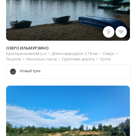
ОЗЕРО ИЛЬМУРЗИНО
Кушнаренковский р-н • Длина маршрута: 3.18 км • Озеро •
Пешком • Несколько часов • Грунтовая дорога • Тропа
Новый трек