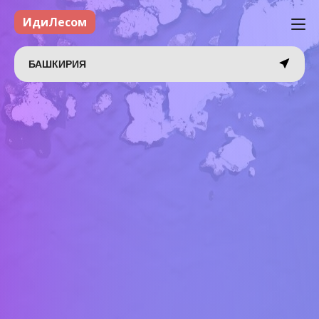
ИдиЛесом
БАШКИРИЯ