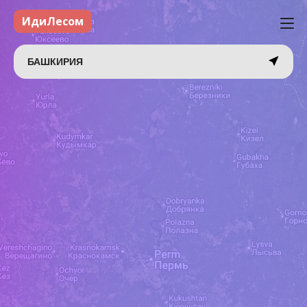
ИдиЛесом
БАШКИРИЯ