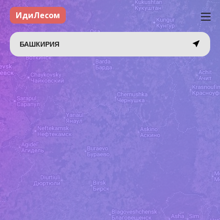
ИдиЛесом
БАШКИРИЯ