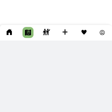
ПОДКЛЮЧИТЕ ДЛЯ СЕБЯ
ПРЕМИУМ
С премиум аккаунтом Вы сможете
скачивать треки в разных форматах для мобильных карт
и навигаторов
распечатывать маршруты и сохранять их в pdf,
копировать треки с сайта в свою библиотеку
наслаждаться сайтом без рекламы
помочь проекту и почувствовать себя лучше