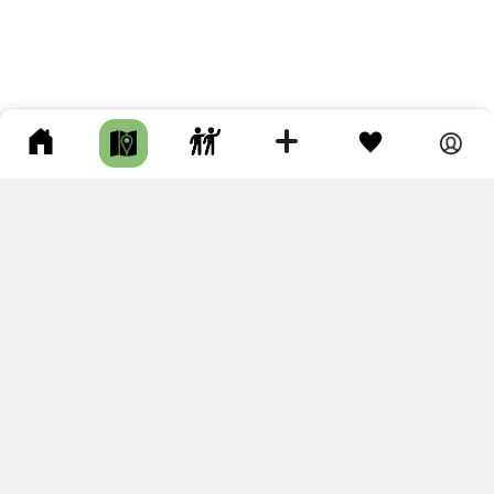
ПОДКЛЮЧИТЕ ДЛЯ СЕБЯ
ПРЕМИУМ
С премиум аккаунтом Вы сможете
скачивать треки в разных форматах для мобильных карт
и навигаторов
распечатывать маршруты и сохранять их в pdf,
копировать треки с сайта в свою библиотеку
наслаждаться сайтом без рекламы
помочь проекту и почувствовать себя лучше