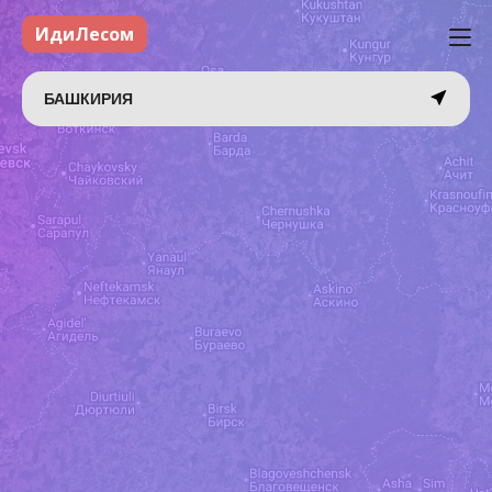
ИдиЛесом
БАШКИРИЯ