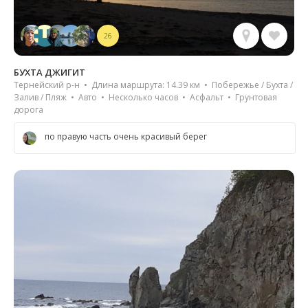
26
БУХТА ДЖИГИТ
Тернейский р-н • Длина маршрута: 14.39 км • Побережье / Бухта /
Залив / Пляж • Авто • Несколько часов • Асфальт • Грунтовая
дорога
по правую часть очень красивый берег