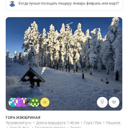
Когда лучше посещать пещеру: январь февраль или март?
68
ГОРА ИЗЮБРИНАЯ
Чугуевский р-н • Длина маршрута: 7.40 км • Гора / Пик • Пешком
• Целый день • Грунтовая дорога • Тропа