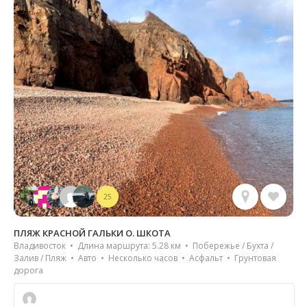
25
ПЛЯЖ КРАСНОЙ ГАЛЬКИ О. ШКОТА
Владивосток • Длина маршрута: 5.28 км • Побережье / Бухта /
Залив / Пляж • Авто • Несколько часов • Асфальт • Грунтовая
дорога