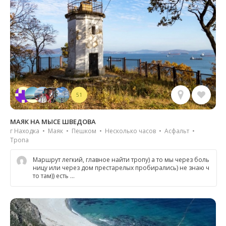
51
МАЯК НА МЫСЕ ШВЕДОВА
г Находка • Маяк • Пешком • Несколько часов • Асфальт •
Тропа
Маршрут легкий, главное найти тропу) а то мы через боль
ницу или через дом престарелых пробирались) не знаю ч
то там)) есть …