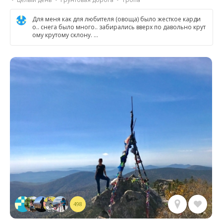
Для меня как для любителя (овоща) было жесткое карди
о.. снега было много.. забирались вверх по давольно крут
ому крутому склону. …
498