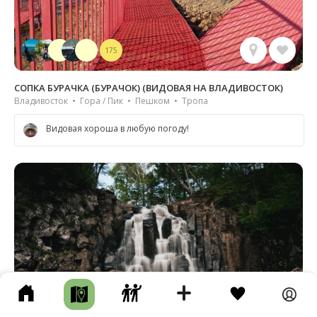
175
СОПКА БУРАЧКА (БУРАЧОК) (ВИДОВАЯ НА ВЛАДИВОСТОК)
Владивосток • Гора / Пик • Пешком • Тропа
Видовая хороша в любую погоду!