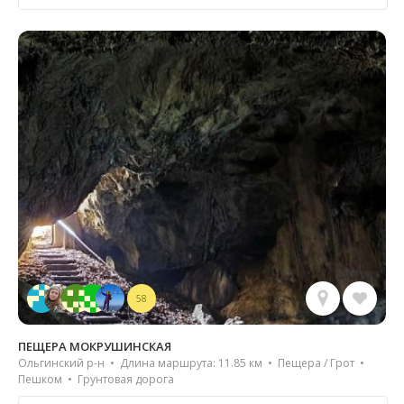
58
ПЕЩЕРА МОКРУШИНСКАЯ
Ольгинский р-н • Длина маршрута: 11.85 км • Пещера / Грот •
Пешком • Грунтовая дорога