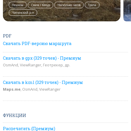
Пешком
Скала / Кекур
Несколько часов
Тропа
Читинский р-н
PDF
Скачать PDF-версию маршрута
Скачать в gpx (329 точек) - Премиум
OsmAnd, ViewRanger, Геотрекер, др.
Скачать в kml (329 точек) - Премиум
Maps.me
, OsmAnd, ViewRanger
ФУНКЦИИ
Распечатать (Премиум)