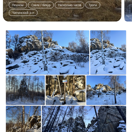
Пешком
Скала / Кекур
Несколько часов
Тропа
Читинский р-н