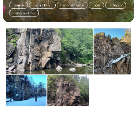
Пешком
Скала / Кекур
Несколько часов
Тропа
По берегу
Читинский р-н