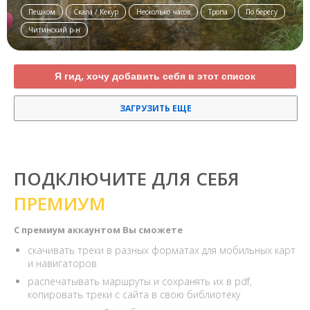
Пешком
Скала / Кекур
Несколько часов
Тропа
По берегу
Читинский р-н
Я гид, хочу добавить себя в этот список
ЗАГРУЗИТЬ ЕЩЕ
ПОДКЛЮЧИТЕ ДЛЯ СЕБЯ
ПРЕМИУМ
С премиум аккаунтом Вы сможете
скачивать треки в разных форматах для мобильных карт
и навигаторов
распечатывать маршруты и сохранять их в pdf,
копировать треки с сайта в свою библиотеку