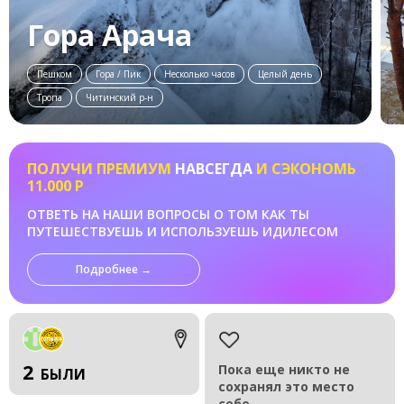
Гора Арача
Пешком
Гора / Пик
Несколько часов
Целый день
Тропа
Читинский р-н
ПОЛУЧИ ПРЕМИУМ
НАВСЕГДА
И СЭКОНОМЬ
11.000 Р
ОТВЕТЬ НА НАШИ ВОПРОСЫ О ТОМ КАК ТЫ
ПУТЕШЕСТВУЕШЬ И ИСПОЛЬЗУЕШЬ ИДИЛЕСОМ
Подробнее →
2
Пока еще никто не
БЫЛИ
сохранял это место
себе.