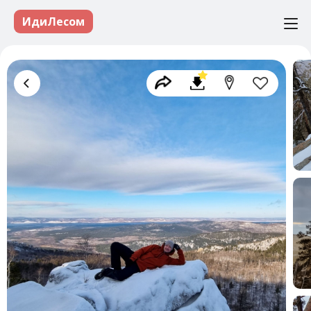
ИдиЛесом