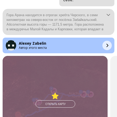
Гора Арача находится в отрогах хребта Черского, в семи
километрах на северо-восток от посёлка Забайкальский.
Абсолютная высота горы — 1171,5 метра. Гора расположена
в междуречье Малой Кадалы и Карповки, которая впадает в
реку Чита. Площадь горы составляет около 5,6 квадратных
километров.
Alexey Zabelin
Автор этого места
4
2
3
5
6
ОТКРЫТЬ КАРТУ