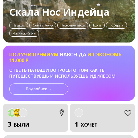
Скала Нос Индейца
Пешком
Скала / Кекур
Несколько часов
Тропа
По берегу
Читинский р-н
ПОЛУЧИ ПРЕМИУМ
НАВСЕГДА
И СЭКОНОМЬ
11.000 Р
ОТВЕТЬ НА НАШИ ВОПРОСЫ О ТОМ КАК ТЫ
ПУТЕШЕСТВУЕШЬ И ИСПОЛЬЗУЕШЬ ИДИЛЕСОМ
Подробнее →
3
1
БЫЛИ
ХОЧЕТ