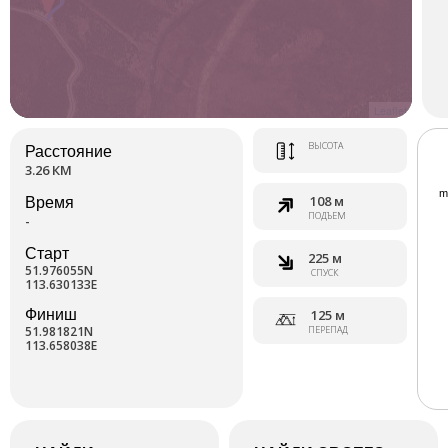
Leaflet
ВЫСОТА
Расстояние
3.26 КМ
108 м
Время
ПОДЪЕМ
-
Старт
225 м
51.976055N
СПУСК
113.630133E
Финиш
125 м
51.981821N
ПЕРЕПАД
113.658038E