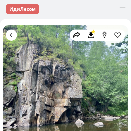
ИдиЛесом