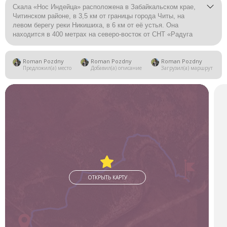
Скала «Нос Индейца» расположена в Забайкальском крае,
Читинском районе, в 3,5 км от границы города Читы, на
левом берегу реки Никишиха, в 6 км от её устья. Она
находится в 400 метрах на северо-восток от СНТ «Радуга
54». Скала получила своё название из-за сходства с
профилем коренного населения Америки — индейцев.
Roman Pozdny
Roman Pozdny
Roman Pozdny
Предложил(а) место
Добавил(а) описание
Загрузил(а) маршрут
ОТКРЫТЬ КАРТУ