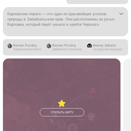
Карповские пороги — это один из красивейших уголков
природы в Забайкальском крае. Они расположены на ручье
Карповка, который берёт начало в хребте Черского.
Карповские пороги представляют собой нагромождение
огромных валунов в русле ручья, образующие каскад
Roman Pozdny
Roman Pozdny
Alexey Zabelin
небольших водопадов. Также здесь есть импровизированная
Предложил(а) место
Добавил(а) описание
Загрузил(а) маршрут
мостовая из отполированных водой каменных плит, лежащих
поперёк русла.
ОТКРЫТЬ КАРТУ