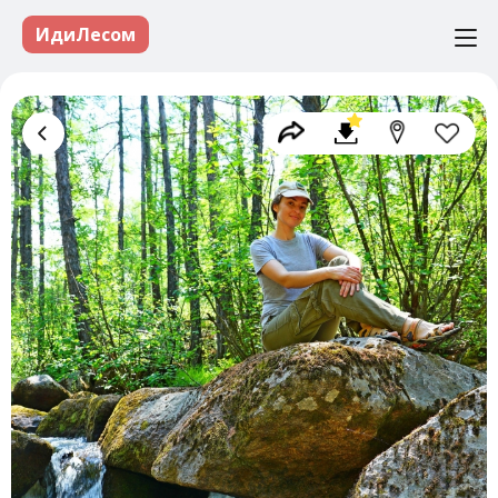
ИдиЛесом