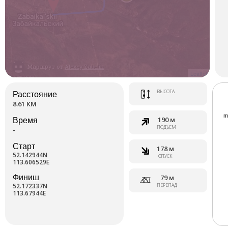
Маршрут от
Alexey Zabelin
Leaflet
ВЫСОТА
Расстояние
8.61 КМ
190 м
Время
ПОДЪЕМ
-
Старт
178 м
52.142944N
СПУСК
113.606529E
Финиш
79 м
52.172337N
ПЕРЕПАД
113.67944E