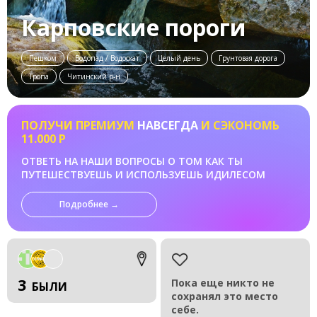
Карповские пороги
Пешком
Водопад / Водоскат
Целый день
Грунтовая дорога
Тропа
Читинский р-н
ПОЛУЧИ ПРЕМИУМ
НАВСЕГДА
И СЭКОНОМЬ
11.000 Р
ОТВЕТЬ НА НАШИ ВОПРОСЫ О ТОМ КАК ТЫ
ПУТЕШЕСТВУЕШЬ И ИСПОЛЬЗУЕШЬ ИДИЛЕСОМ
Подробнее →
3
Пока еще никто не
БЫЛИ
сохранял это место
себе.