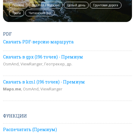
Пешком
Водопад / Водоскат
Целый день
Грунтовая дорога
Тропа
Читинский р-н
PDF
Скачать PDF-версию маршрута
Скачать в gpx (196 точек) - Премиум
OsmAnd, ViewRanger, Геотрекер, др.
Скачать в kml (196 точек) - Премиум
Maps.me
, OsmAnd, ViewRanger
ФУНКЦИИ
Распечатать (Премиум)