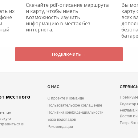
Скачайте pdf-описание маршрута
Вы мо
ать их
и карту, чтобы иметь
карту 
ефоне
возможность изучить
всех в
м
информацию в местах без
допол
жный
интернета.
безопа
батаре
Подключить →
О НАС
СЕРВИС
от местного
Премиум-
О проекте и команде
Редактор
Пользовательское соглашение
Реклама н
ить их
Политика конфиденциальности
Доступ к 
ескую
База водопадов
Разработ
правиться в
Рекомендации