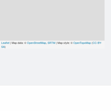
Leaflet
| Map data: ©
OpenStreetMap
,
SRTM
| Map style: ©
OpenTopoMap
(
CC-BY-
SA
)