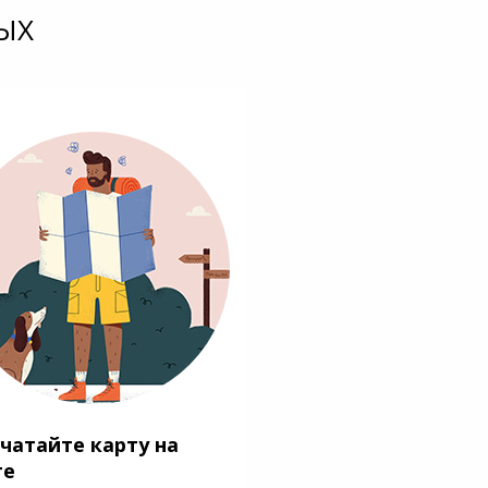
ЫХ
чатайте карту на
ге