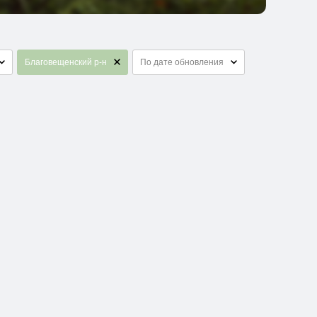
Благовещенский р-н
По дате обновления