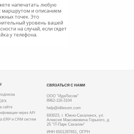
жете напечатать любую
с маршрутом и описанием
ажных точек. Это
нительный уровень вашей
сности на случай, если сядет
йка у телефона.
Ы
СВЯЗАТЬСЯ С НАМИ
подписка
ООО "ИдиЛесом"
8962-116-3104
 GPX
а сайте
help@idilesom.com
инфомации через API
693023, г. Южно-Сахалинск, ул.
ка ERP и CRM систем
Алексея Максимовича Горького, д
25 "IT-Парк Сахалин"
ИНН 6501287651, ОГРН